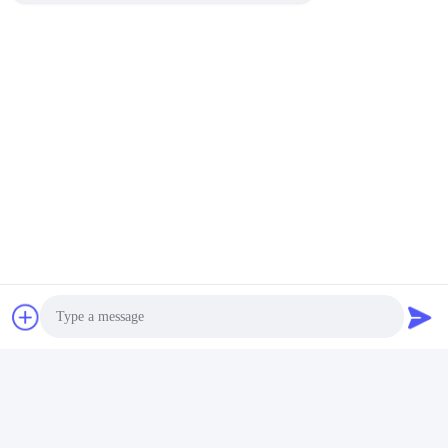
A: Wir haben professionelle Transportunternehmen, die
Waren an verschiedene Häfen liefern können, FOB, CIF,
DHL, Federal Express, etc. Bitte geben Sie eine detaillierte
Adresse an, wir können auch
Tür-zu-Tür-Service für Sie.
08
F: Wie lange dauert Ihre Lieferzeit?
A:Normalerweise dauert es 20-35 Tage.Andere berechnen
die Zeit nach der Menge Ihrer Bestellung.
Ordnung, Ordnung.
Tags:
Einfachgeschraubtes Lauf
Einfach Schraube und Fass
Plastikextruder-Schrauben-Fass
Ähnliche Produkte
Photo