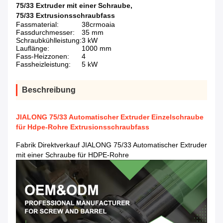
75/33 Extruder mit einer Schraube
,
75/33 Extrusionsschraubfass
Fassmaterial:
38crmoaia
Fassdurchmesser:
35 mm
Schraubkühlleistung:
3 kW
Lauflänge:
1000 mm
Fass-Heizzonen:
4
Fassheizleistung:
5 kW
Beschreibung
JIALONG 75/33 Automatischer Extruder Einzelschraube
für Hdpe-Rohre Extrusionsschraubfass
Fabrik Direktverkauf JIALONG 75/33 Automatischer Extruder
mit einer Schraube für HDPE-Rohre