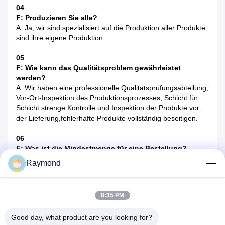
04
F: Produzieren Sie alle?
A: Ja, wir sind spezialisiert auf die Produktion aller Produkte
sind ihre eigene Produktion.
05
F: Wie kann das Qualitätsproblem gewährleistet
werden?
A: Wir haben eine professionelle Qualitätsprüfungsabteilung,
Vor-Ort-Inspektion des Produktionsprozesses, Schicht für
Schicht strenge Kontrolle und Inspektion der Produkte vor
der Lieferung,fehlerhafte Produkte vollständig beseitigen.
06
F: Was ist die Mindestmenge für eine Bestellung?
A: Wir sind daran interessiert, Ihnen ein Angebot zu bieten,
Raymond
das auf Ihren gesamten Bestellvorlieben basiert, wobei die
Fracht an Ihren Standort geliefert wird.
Ich bin interessiert!
8:35 PM
07
Good day, what product are you looking for?
F: Wie erhalte ich die Ware?