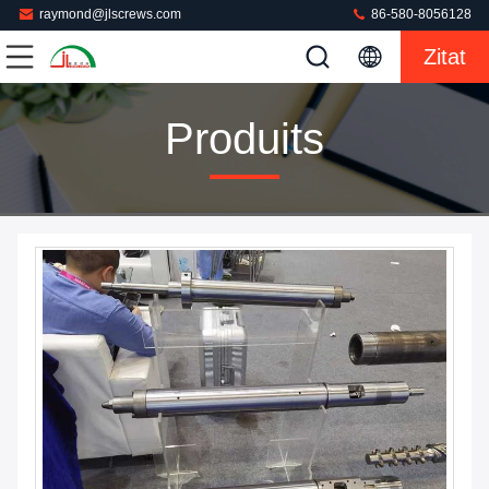
raymond@jlscrews.com
86-580-8056128
Zitat
Produits