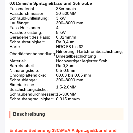
0.015mm/m Spritzgießfass und Schraube
Fassmaterial:
38crmoaia
Fassdurchmesser:
30-500MM
Schraubkühlleistung:
3 kW
Lauflänge:
300–8000 mm
Fass-Heizzonen:
4
Fassheizleistung:
5 kW
Geradeheit des Fass:
0.02mm/m
Schraubraubigkeit:
Ra 0,4um
Härte:
HRC 58 bis 62
Nitrierung, Hartchrombeschichtung,
Oberflächenbehandlung:
Bimetallbeschichtung
Material:
Hochwertiger legierter Stahl
Barrelrauheit:
Ra 0,8um
Nitrierungstiefe:
0.5-0.8mm
Chromplattendicke:
00,03 bis 0,05 mm
Schraublänge:
300–8000 mm
Bimetallische
1.5-2.0MM
Beschichtungsdicke:
Schraubendurchmesser:
15-300MM
Schraubengradlinigkeit:
0.015 mm/m
Beschreibung
Einfache Bedienung 38CrMoAlA Spritzgießbarrel und