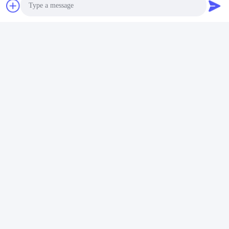
Photo
Video Call
Audio Call
Häufig gestellte Fragen
01
F: Sind Sie Handelsgesellschaft oder Hersteller?
A: Wir beginnen von der Gießerei Fabrik über mehr als 20
Jahre. in Zhoushan City, Zhejiang Provinz, China, in der