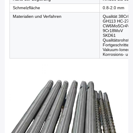
Schmelzfläche
0.8-2.0 mm
Materialien und Verfahren
Qualität 38CrM
GH113 HC-276
CW6Mo5Cr4V2
9Cr18MoV
SKD61
Qualitätsrohstof
Fortgeschritten
Vakuum-Ionenh
Korrosions- und