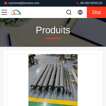
raymond@jlscrews.com
86-580-8056128
Zitat
Produits