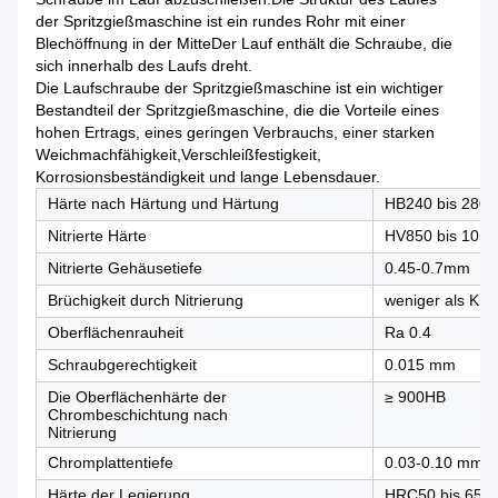
der Spritzgießmaschine ist ein rundes Rohr mit einer
Blechöffnung in der MitteDer Lauf enthält die Schraube, die
sich innerhalb des Laufs dreht.
Die Laufschraube der Spritzgießmaschine ist ein wichtiger
Bestandteil der Spritzgießmaschine, die die Vorteile eines
hohen Ertrags, eines geringen Verbrauchs, einer starken
Weichmachfähigkeit,Verschleißfestigkeit,
Korrosionsbeständigkeit und lange Lebensdauer.
Härte nach Härtung und Härtung
HB240 bis 280
Nitrierte Härte
HV850 bis 1050
Nitrierte Gehäusetiefe
0.45-0.7mm
Brüchigkeit durch Nitrierung
weniger als Kla
Oberflächenrauheit
Ra 0.4
Schraubgerechtigkeit
0.015 mm
Die Oberflächenhärte der
≥ 900HB
Chrombeschichtung nach
Nitrierung
Chromplattentiefe
0.03-0.10 mm
Härte der Legierung
HRC50 bis 65