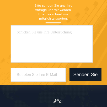
Bitte senden Sie uns Ihre 
Anfrage und wir werden 
Ihnen so schnell wie 
möglich antworten.
Senden Sie