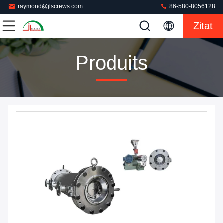
raymond@jlscrews.com
86-580-8056128
Zitat
Produits