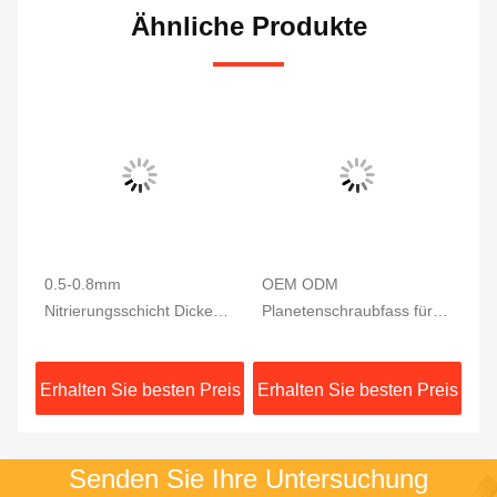
Ähnliche Produkte
0.5-0.8mm
OEM ODM
Ne
Nitrierungsschicht Dicke
Planetenschraubfass für
Pl
Planetare Extruder
Extruder Planetenschraub
fü
Schraube und Lauf für
und Fass für PVC
Ma
eis
Erhalten Sie besten Preis
Erhalten Sie besten Preis
Er
Präzisionstechnik
Senden Sie Ihre Untersuchung