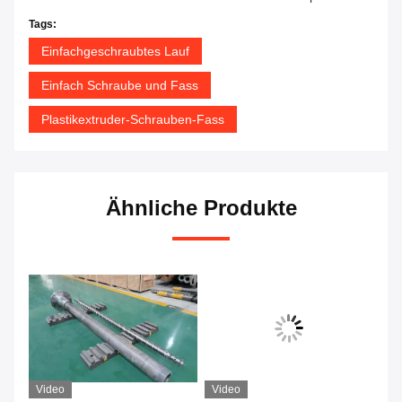
Tags:
Einfachgeschraubtes Lauf
Einfach Schraube und Fass
Plastikextruder-Schrauben-Fass
Ähnliche Produkte
Video
Video
Vi