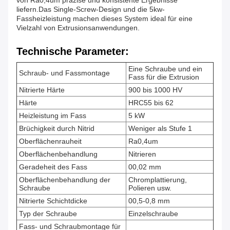
von Ra0,4um präzise und konsistente Ergebnisse
liefern.Das Single-Screw-Design und die 5kw-
Fassheizleistung machen dieses System ideal für eine
Vielzahl von Extrusionsanwendungen.
Technische Parameter:
Eine Schraube und ein
Schraub- und Fassmontage
Fass für die Extrusion
Nitrierte Härte
900 bis 1000 HV
Härte
HRC55 bis 62
Heizleistung im Fass
5 kW
Brüchigkeit durch Nitrid
Weniger als Stufe 1
Oberflächenrauheit
Ra0,4um
Oberflächenbehandlung
Nitrieren
Geradeheit des Fass
00,02 mm
Oberflächenbehandlung der
Chromplattierung,
Schraube
Polieren usw.
Nitrierte Schichtdicke
00,5-0,8 mm
Typ der Schraube
Einzelschraube
Fass- und Schraubmontage für