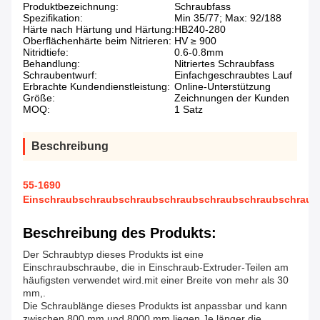
Produktbezeichnung:
Schraubfass
Spezifikation:
Min 35/77; Max: 92/188
Härte nach Härtung und Härtung:
HB240-280
Oberflächenhärte beim Nitrieren:
HV ≥ 900
Nitridtiefe:
0.6-0.8mm
Behandlung:
Nitriertes Schraubfass
Schraubentwurf:
Einfachgeschraubtes Lauf
Erbrachte Kundendienstleistung:
Online-Unterstützung
Größe:
Zeichnungen der Kunden
MOQ:
1 Satz
Beschreibung
55-1690
Einschraubschraubschraubschraubschraubschraubschraub
Beschreibung des Produkts:
Der Schraubtyp dieses Produkts ist eine
Einschraubschraube, die in Einschraub-Extruder-Teilen am
häufigsten verwendet wird.mit einer Breite von mehr als 30
mm,.
Die Schraublänge dieses Produkts ist anpassbar und kann
zwischen 800 mm und 8000 mm liegen.Je länger die