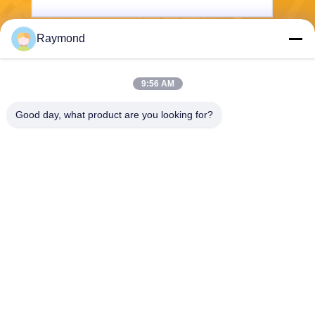
Raymond
Senden Sie
9:56 AM
Good day, what product are you looking for?
Zhoushan Jialong Screw Manufacture
Co.,Ltd
raymond@jlscrews.com
86-580-8056128
95#Yangang Rd. Jintang Tw
on, Stadt Zhoushan, Provinz
Zhejiang, China