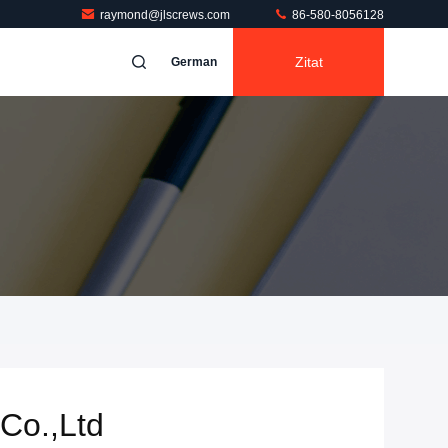
raymond@jlscrews.com
86-580-8056128
Zitat
German
Co.,Ltd