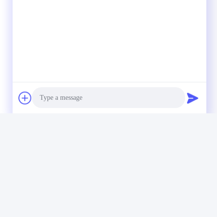
Photo
Video Call
Audio Call