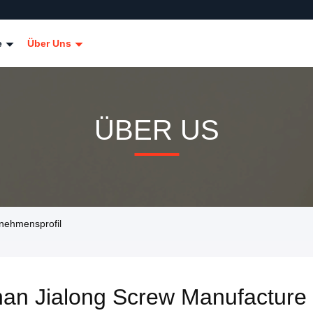
e
Über Uns
ÜBER US
nehmensprofil
an Jialong Screw Manufacture 